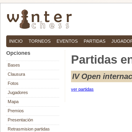
INICIO
TORNEOS
EVENTOS
PARTIDAS
JUGADO
Opciones
Partidas en
Bases
Clausura
IV Open interna
Fotos
ver partidas
Jugadores
Mapa
Premios
Presentación
Retrasmision partidas