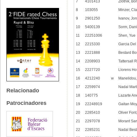
7
4101413
Zlotnik, Bor
8
103055
Minzer, Cla
9
2901250
Ivanov, Jo
10
5400139
Sorm, Dani
11
22251006
Shen, Yue
12
2215330
Garcia Del
13
2221888
Bestard Bo
14
2208903
Tattersall 
15
2227720
Llorens Ho
16
4212240
w
Manelidou,
17
2259974
Nadal Mart
Relacionado
18
140775
Lazarte An
Patrocinadores
19
22248919
Gaitan Mo
20
2285410
Oliver Font
21
2297078
Morant Sam
22
2285231
Nadal Best