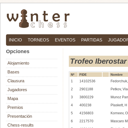
INICIO
TORNEOS
EVENTOS
PARTIDAS
JUGADO
Opciones
Trofeo Iberostar
Alojamiento
Bases
Nº
FIDE
Nombre
Clausura
1
14102536
Fedorchuk,
2
2901188
Petkov, Vla
Jugadores
3
3800229
Munoz Pant
Mapa
4
400238
Plaskett, 
Premios
5
4156803
Korneev, O
Presentación
6
2217570
Mascaro M
Chess-results