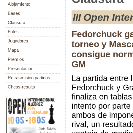
Alojamiento
Bases
III Open Int
Clausura
Fedorchuck ga
Fotos
Jugadores
torneo y Masc
Mapa
consigue nor
Premios
GM
Presentación
La partida entre
Retrasmision partidas
Fedorchuck y G
Chess-results
finaliza en tablas
intento por parte
ambos de impone
rival, un resulta