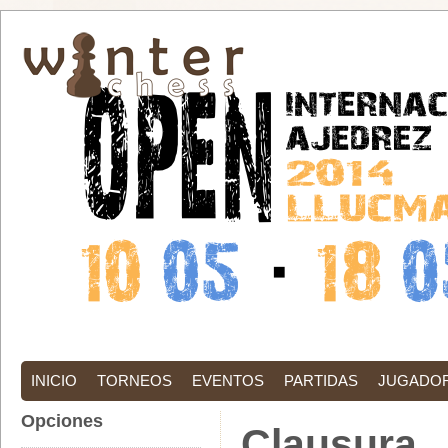
INICIO
TORNEOS
EVENTOS
PARTIDAS
JUGADO
Opciones
Clausura