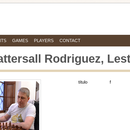
NTS
GAMES
PLAYERS
CONTACT
attersall Rodriguez, Les
título
f