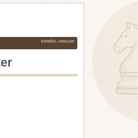
ESPAÑOL
|
ENGLISH
ter