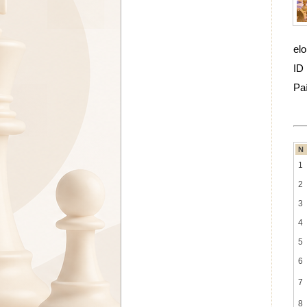
elo
ID
Pa
N
1
2
3
4
5
6
7
8