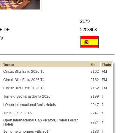
2179
 FIDE
2208903
ís
Torneo
Elo
Título
Circuit Blitz Estiu 2026 T5
2162
FM
Circuit Blitz Estiu 2026 T4
2162
FM
Circuit Blitz Estiu 2026 T3
2162
FM
Torneig Setmana Santa 2026
2199
f
I Open internacional Amic Hotels
2247
f
Trofeu Felip 2015
2247
f
Open Internacional Can Picafort, Trofeu Ferrer
2224
f
Hotels
1er torneig normes FBE 2014
2183
f