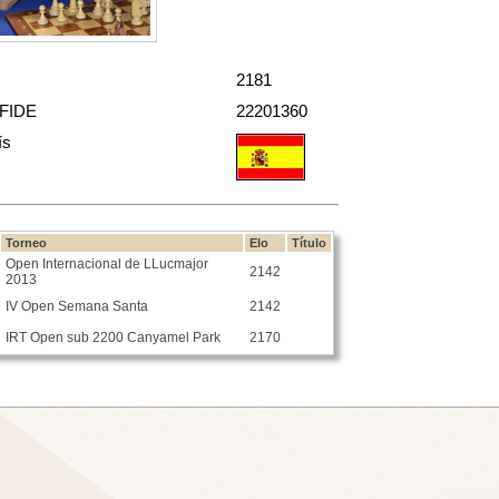
2181
 FIDE
22201360
ís
Torneo
Elo
Título
Open Internacional de LLucmajor
2142
2013
IV Open Semana Santa
2142
IRT Open sub 2200 Canyamel Park
2170