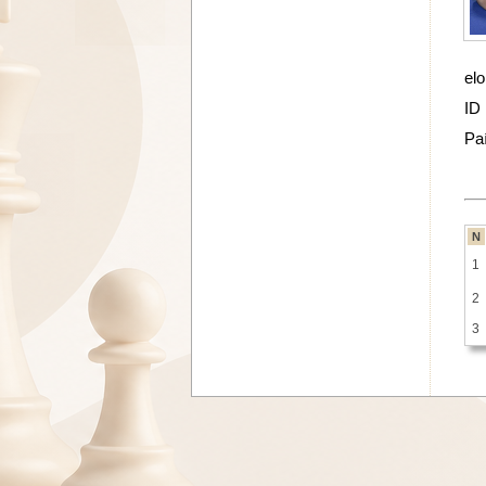
elo
ID
Pa
N
1
2
3