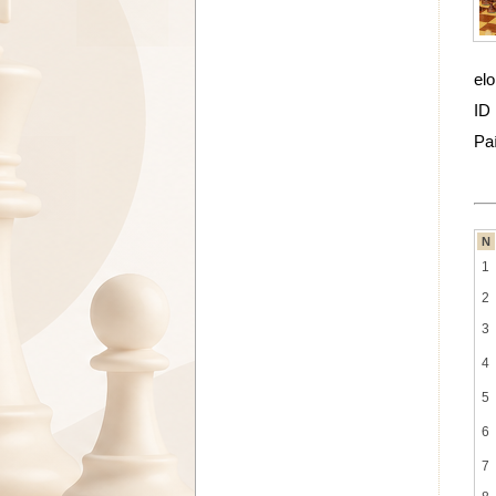
elo
ID
Pa
N
1
2
3
4
5
6
7