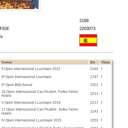
2168
 FIDE
2203073
ís
Torneo
Elo
Título
9 Open internacional LLucmajor 2022
2165
f
8º Open Internacional Llucmajor
2197
f
5º Open Blitz Arenal
2201
f
18 Open Internacional Can Picafort, Trofeu Ferrer
2213
f
Hotels
V Open Internacional LLucmajor 2016
2217
f
17 Open Internacional Can Picafort - trofeu Ferrer
2243
f
Hotels
IV Open internacional LLucmajor 2015
2253
f