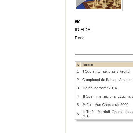
elo
ID FIDE
País
N
Torneo
1
II Open internacional s´Arenal
2
Campionat de Balears Amateur
3
Trofeo Iberostar 2014
4
III Open Internacional LLucmaj
5
2º BelleVue Chess sub 2000
1r Trofeu Marriott, Open d`esc
6
2012