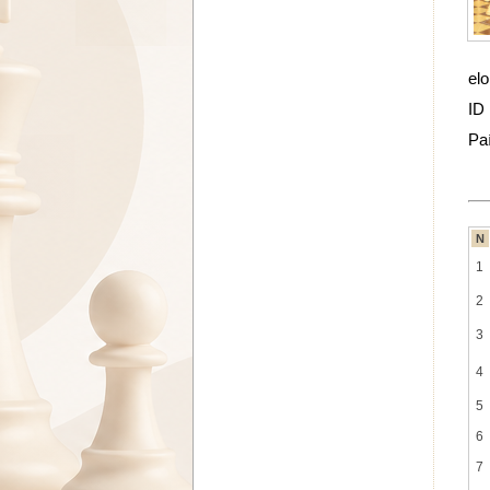
elo
ID
Pa
N
1
2
3
4
5
6
7