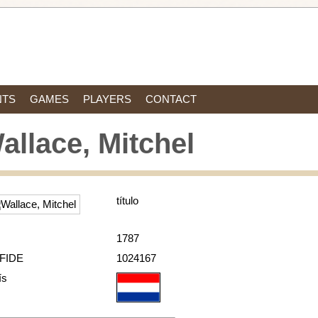
NTS
GAMES
PLAYERS
CONTACT
allace, Mitchel
título
1787
 FIDE
1024167
ís