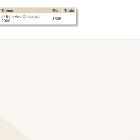
Torneo
Elo
Título
2º BelleVue Chess sub
1858
2000