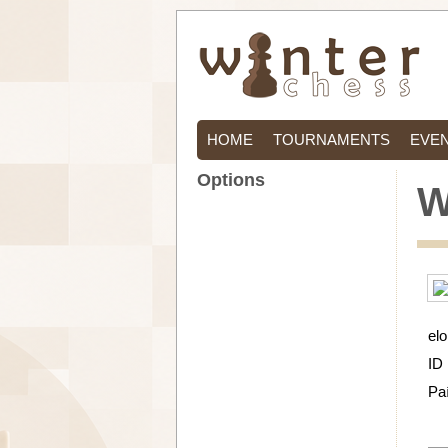
HOME
TOURNAMENTS
EVE
Options
W
elo
ID
Pa