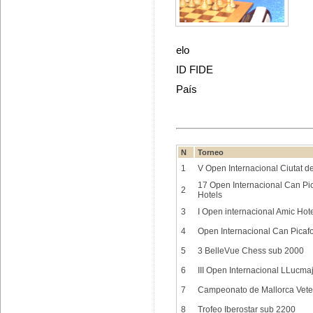
elo
ID FIDE
País
N
Torneo
1
V Open Internacional Ciutat 
17 Open Internacional Can Pica
2
Hotels
3
I Open internacional Amic Hot
4
Open Internacional Can Picafor
5
3 BelleVue Chess sub 2000
6
III Open Internacional LLucma
7
Campeonato de Mallorca Vet
8
Trofeo Iberostar sub 2200