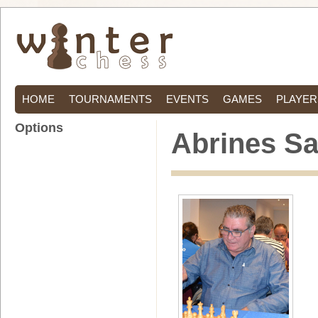
HOME
TOURNAMENTS
EVENTS
GAMES
PLAYER
Options
Abrines S