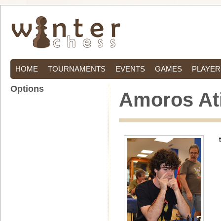
HOME
TOURNAMENTS
EVENTS
GAMES
PLAYER
Options
Amoros At