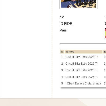
elo
ID FIDE
País
N
Torneo
E
1
Circuit Blitz Estiu 2026 T5
1
2
Circuit Blitz Estiu 2026 T4
1
3
Circuit Blitz Estiu 2026 T3
1
4
Circuit Blitz Estiu 2026 T2
1
5
I Obert Escacs Ciutat d´Inca
1