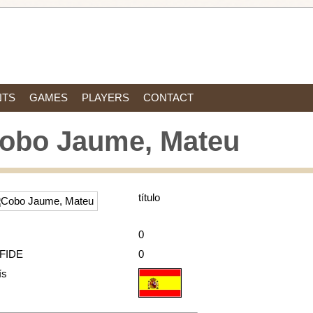
NTS
GAMES
PLAYERS
CONTACT
obo Jaume, Mateu
título
0
 FIDE
0
ís