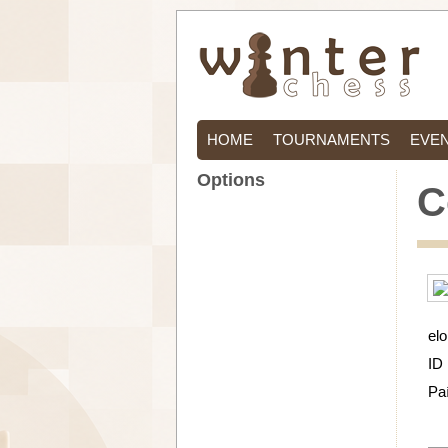
HOME
TOURNAMENTS
EVE
Options
C
elo
ID
Pa