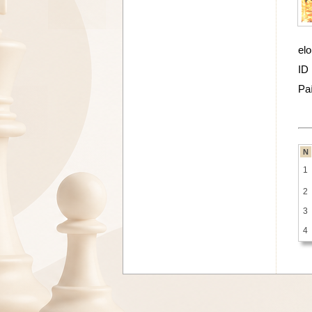
elo
ID
Pa
N
1
2
3
4