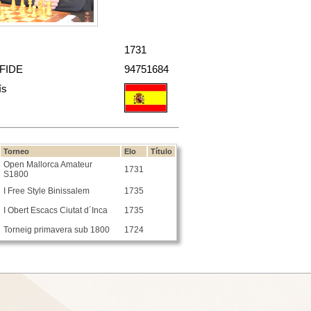
1731
 FIDE
94751684
ís
Torneo
Elo
Título
Open Mallorca Amateur
1731
S1800
I Free Style Binissalem
1735
I Obert Escacs Ciutat d´Inca
1735
Torneig primavera sub 1800
1724