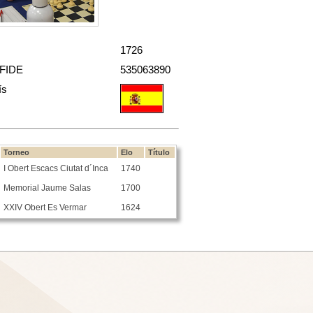
1726
 FIDE
535063890
ís
Torneo
Elo
Título
I Obert Escacs Ciutat d´Inca
1740
Memorial Jaume Salas
1700
XXIV Obert Es Vermar
1624