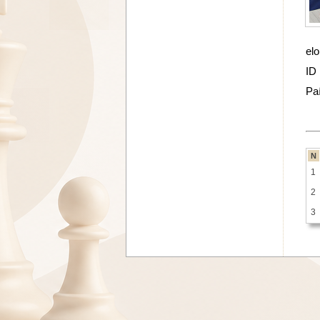
elo
ID
Pa
N
1
2
3