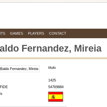
NTS
GAMES
PLAYERS
CONTACT
aldo Fernandez, Mireia
título
1425
 FIDE
54769884
ís