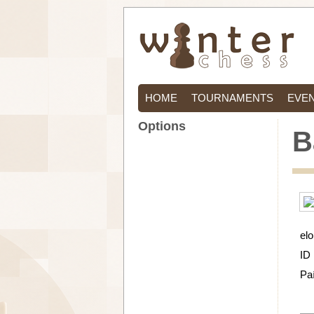
HOME
TOURNAMENTS
EVE
Options
B
elo
ID
Pa