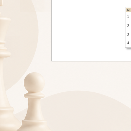
N
1
2
3
4