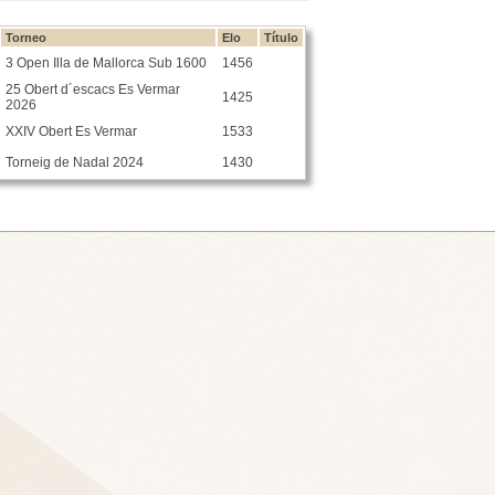
Torneo
Elo
Título
3 Open Illa de Mallorca Sub 1600
1456
25 Obert d´escacs Es Vermar
1425
2026
XXIV Obert Es Vermar
1533
Torneig de Nadal 2024
1430