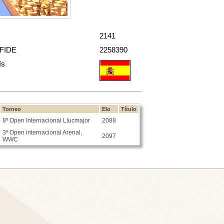
2141
 FIDE
2258390
ís
Torneo
Elo
Título
8º Open Internacional Llucmajor
2088
3º Open internacional Arenal,
2097
WWC