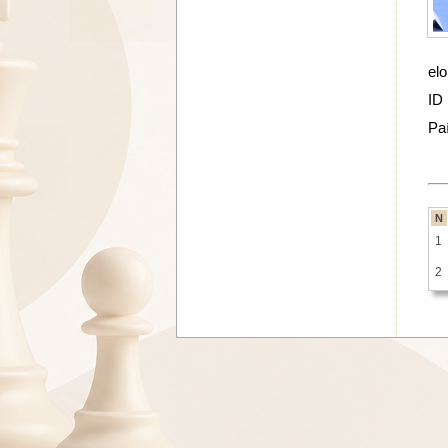
elo
ID
Pa
N
1
2