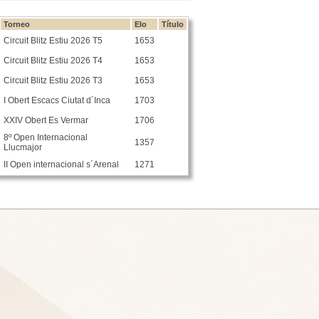
Torneo
Elo
Título
Circuit Blitz Estiu 2026 T5
1653
Circuit Blitz Estiu 2026 T4
1653
Circuit Blitz Estiu 2026 T3
1653
I Obert Escacs Ciutat d´Inca
1703
XXIV Obert Es Vermar
1706
8º Open Internacional
1357
Llucmajor
II Open internacional s´Arenal
1271