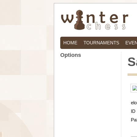
HOME
TOURNAMENTS
EVE
Options
S
elo
ID
Pa