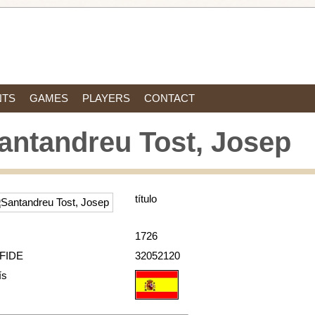
NTS
GAMES
PLAYERS
CONTACT
antandreu Tost, Josep
título
1726
 FIDE
32052120
ís