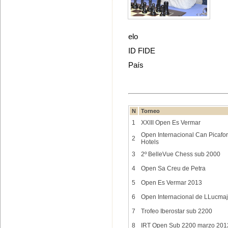
elo
ID FIDE
País
N
Torneo
1
XXIII Open Es Vermar
Open Internacional Can Picafort
2
Hotels
3
2º BelleVue Chess sub 2000
4
Open Sa Creu de Petra
5
Open Es Vermar 2013
6
Open Internacional de LLucma
7
Trofeo Iberostar sub 2200
8
IRT Open Sub 2200 marzo 201