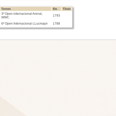
Torneo
Elo
Título
3º Open internacional Arenal,
1793
WWC
6º Open Internacional LLucmajor
1788