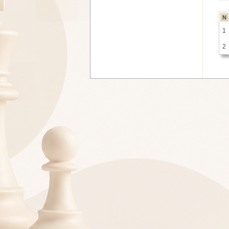
N
1
2