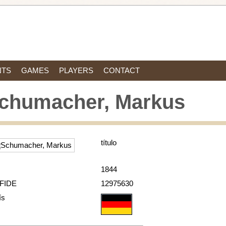
NTS
GAMES
PLAYERS
CONTACT
chumacher, Markus
título
1844
 FIDE
12975630
ís