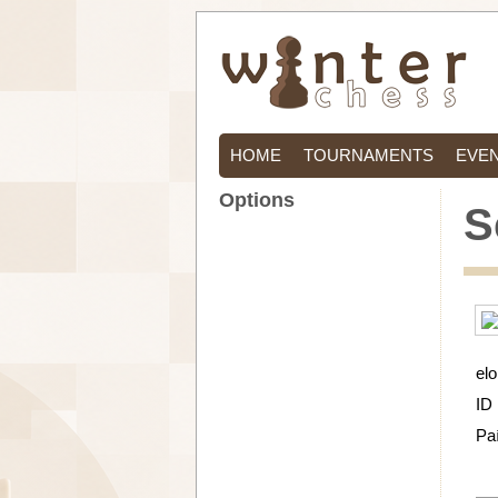
HOME
TOURNAMENTS
EVE
Options
S
elo
ID
Pa