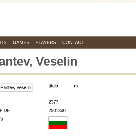
NTS
GAMES
PLAYERS
CONTACT
antev, Veselin
título
m
2377
 FIDE
2901390
ís