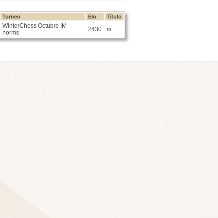
Torneo
Elo
Título
WinterChess Octubre IM
2430
m
norms