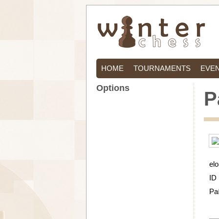
HOME
TOURNAMENTS
EVE
Options
P
elo
ID
Pa