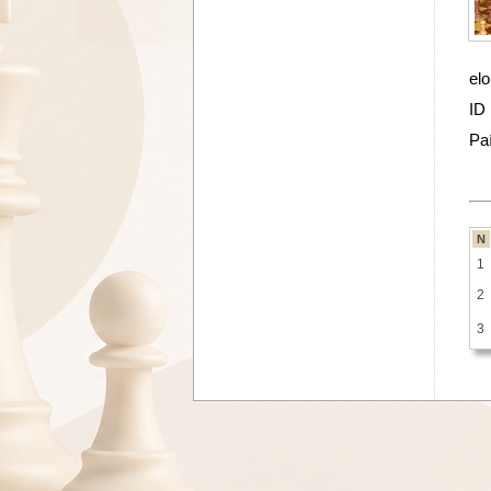
elo
ID
Pa
N
1
2
3