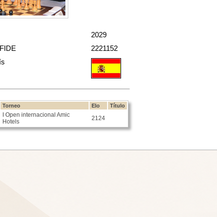
2029
 FIDE
2221152
ís
Torneo
Elo
Título
I Open internacional Amic
2124
Hotels