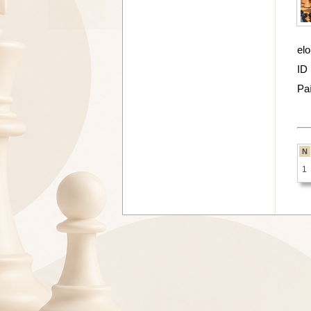
elo
ID
Pa
N
1