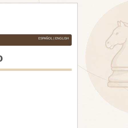
ESPAÑOL
|
ENGLISH
o