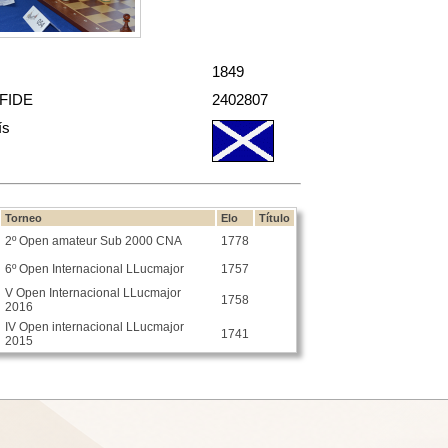
1849
 FIDE
2402807
ís
Torneo
Elo
Título
2º Open amateur Sub 2000 CNA
1778
6º Open Internacional LLucmajor
1757
V Open Internacional LLucmajor
1758
2016
IV Open internacional LLucmajor
1741
2015