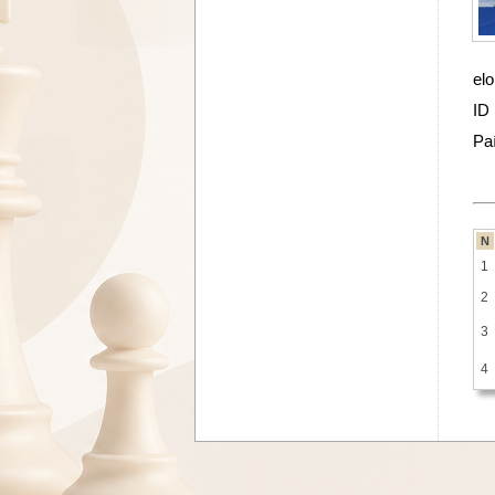
elo
ID
Pa
N
1
2
3
4