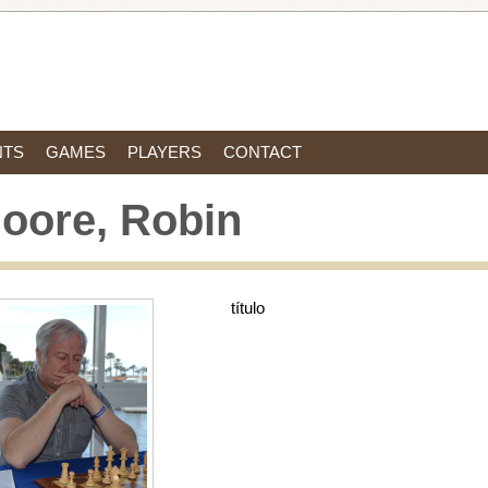
NTS
GAMES
PLAYERS
CONTACT
oore, Robin
título