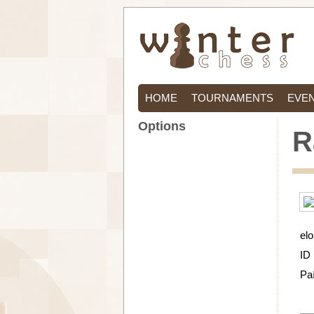
HOME
TOURNAMENTS
EVE
Options
R
elo
ID
Pa