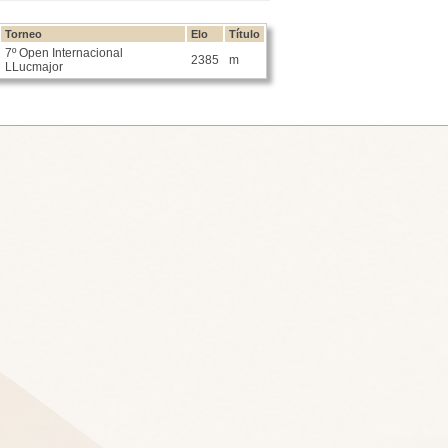
Torneo
Elo
Título
7º Open Internacional
2385
m
LLucmajor