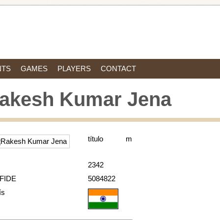
NTS
GAMES
PLAYERS
CONTACT
akesh Kumar Jena
título
m
2342
 FIDE
5084822
ís