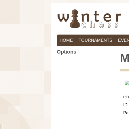
HOME
TOURNAMENTS
EVE
Options
M
elo
ID
Pa