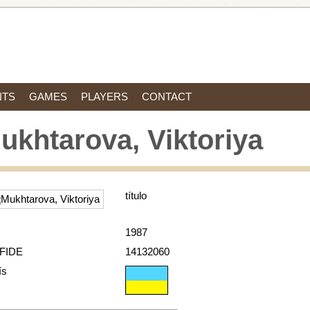
NTS
GAMES
PLAYERS
CONTACT
ukhtarova, Viktoriya
título
1987
 FIDE
14132060
ís