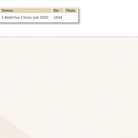
Torneo
Elo
Título
3 BelleVue Chess sub 2000
1894