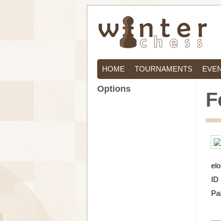
HOME
TOURNAMENTS
EVE
Options
F
elo
ID
Pa