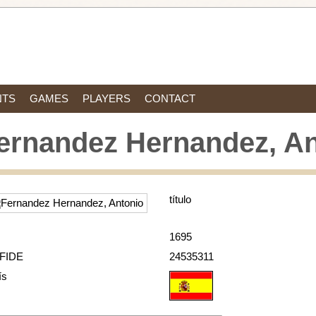
NTS
GAMES
PLAYERS
CONTACT
ernandez Hernandez, An
título
1695
 FIDE
24535311
ís