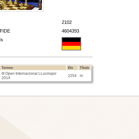
2102
 FIDE
4604393
ís
Torneo
Elo
Título
III Open Internacional LLucmajor
2254
m
2014