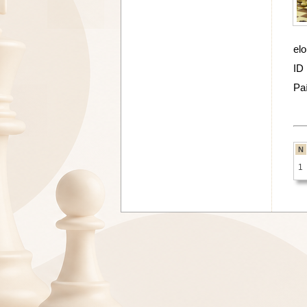
elo
ID
Pa
N
1