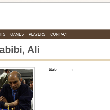
NTS
GAMES
PLAYERS
CONTACT
abibi, Ali
título
m