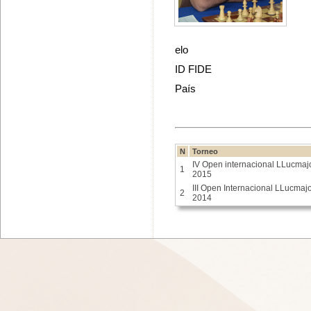
elo
ID FIDE
País
N
Torneo
IV Open internacional LLucmaj
1
2015
III Open Internacional LLucmaj
2
2014