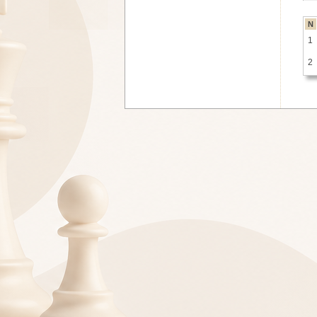
N
1
2