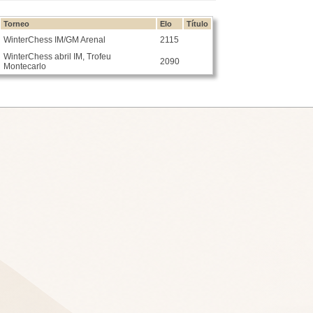
Torneo
Elo
Título
WinterChess IM/GM Arenal
2115
WinterChess abril IM, Trofeu
2090
Montecarlo