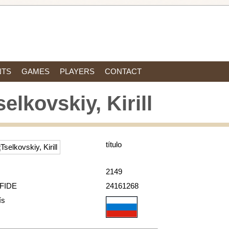
NTS
GAMES
PLAYERS
CONTACT
selkovskiy, Kirill
título
2149
 FIDE
24161268
ís