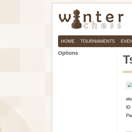
HOME
TOURNAMENTS
EVE
Options
T
elo
ID
Pa