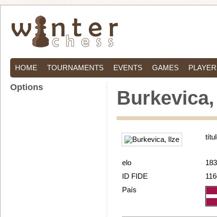
HOME
TOURNAMENTS
EVENTS
GAMES
PLAYER
Options
Burkevica, 
títu
elo
183
ID FIDE
116
País