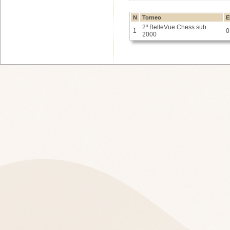
N
Torneo
E
2º BelleVue Chess sub
1
0
2000