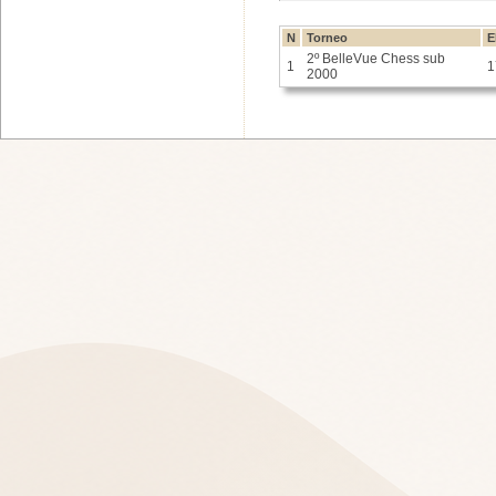
N
Torneo
E
2º BelleVue Chess sub
1
1
2000