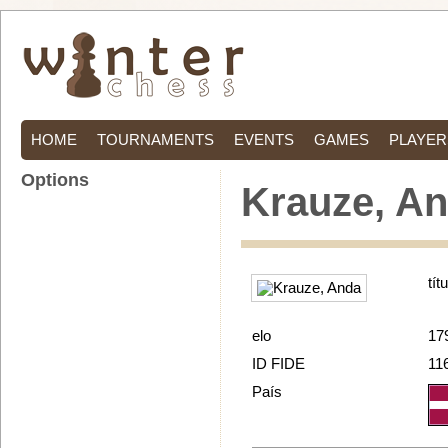
HOME
TOURNAMENTS
EVENTS
GAMES
PLAYER
Options
Krauze, A
tít
elo
17
ID FIDE
11
País