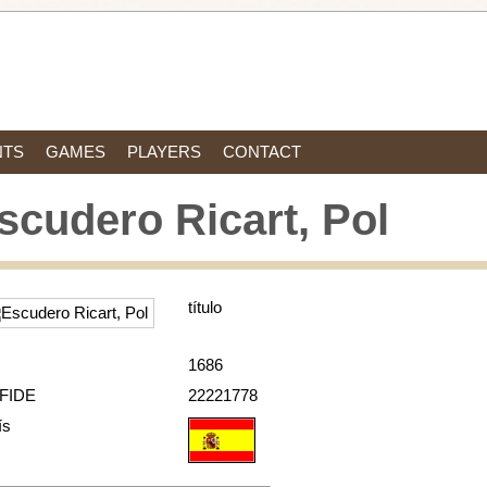
NTS
GAMES
PLAYERS
CONTACT
scudero Ricart, Pol
título
1686
 FIDE
22221778
ís