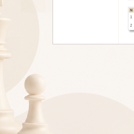
N
1
2