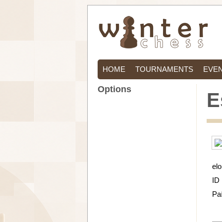
HOME
TOURNAMENTS
EVE
Options
E
elo
ID
Pa