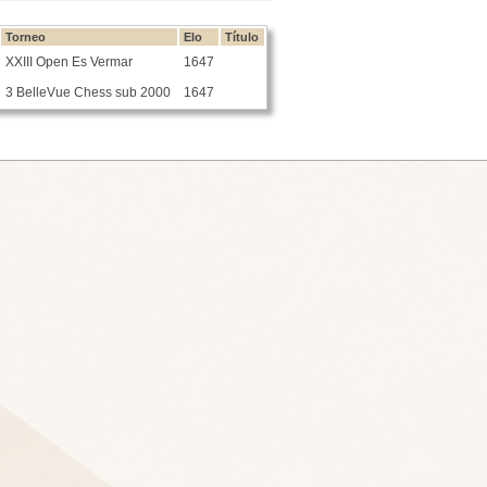
Torneo
Elo
Título
XXIII Open Es Vermar
1647
3 BelleVue Chess sub 2000
1647