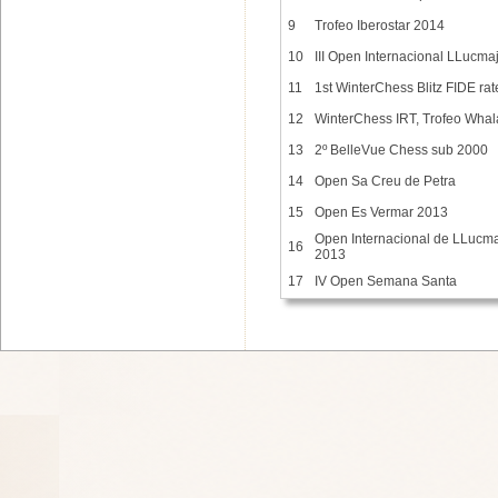
9
Trofeo Iberostar 2014
10
III Open Internacional LLucma
11
1st WinterChess Blitz FIDE rat
12
WinterChess IRT, Trofeo Wha
13
2º BelleVue Chess sub 2000
14
Open Sa Creu de Petra
15
Open Es Vermar 2013
Open Internacional de LLucma
16
2013
17
IV Open Semana Santa