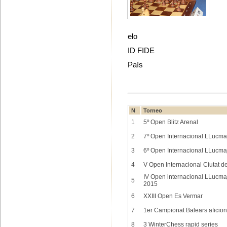
elo
ID FIDE
País
N
Torneo
1
5º Open Blitz Arenal
2
7º Open Internacional LLucma
3
6º Open Internacional LLucma
4
V Open Internacional Ciutat 
IV Open internacional LLucma
5
2015
6
XXIII Open Es Vermar
7
1er Campionat Balears aficion
8
3 WinterChess rapid series