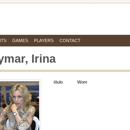
NTS
GAMES
PLAYERS
CONTACT
ymar, Irina
título
Wom