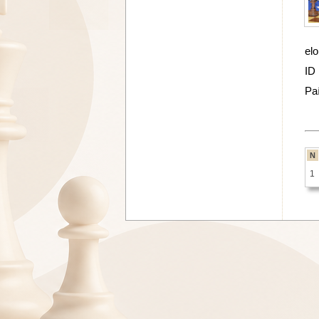
elo
ID
Pa
N
1