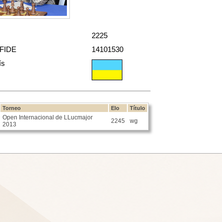
2225
 FIDE
14101530
ís
Torneo
Elo
Título
Open Internacional de LLucmajor
2245
wg
2013