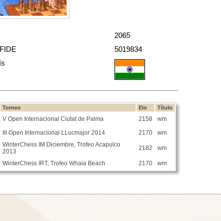
2065
 FIDE
5019834
ís
Torneo
Elo
Título
V Open Internacional Ciutat de Palma
2158
wm
III Open Internacional LLucmajor 2014
2170
wm
WinterChess IM Diciembre, Trofeo Acapulco
2182
wm
2013
WinterChess IRT, Trofeo Whala Beach
2170
wm