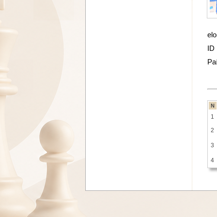
elo
ID
Pa
N
1
2
3
4