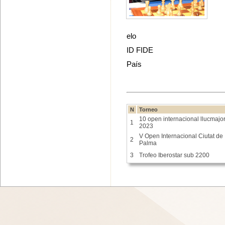
elo
ID FIDE
País
N
Torneo
10 open internacional llucmajo
1
2023
V Open Internacional Ciutat de
2
Palma
3
Trofeo Iberostar sub 2200